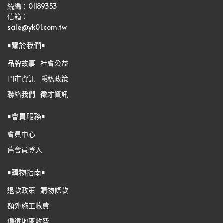
統編：01189353
信箱：
sale@yk01.com.tw
￭關於我們￭
品牌故事
社會公益
門市資訊
隱私政策
聯絡我們
徵才資訊
￭會員服務￭
會員中心
舊會員登入
￭購物指南￭
退款政策
購物條款
額外施工收費
偏遠地區收費