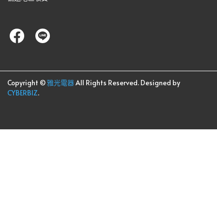
Copyright ©
雅光電器
All Rights Reserved.
Designed by
CYBERBIZ
.