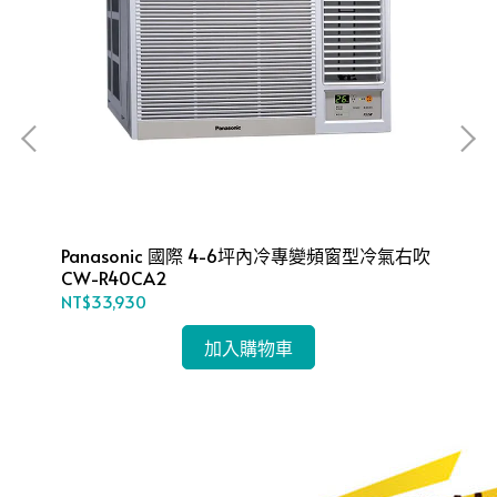
Panasonic 國際 4-6坪內冷專變頻窗型冷氣右吹
Panaso
CW-R40CA2
CW
NT$33,930
NT$
加入購物車