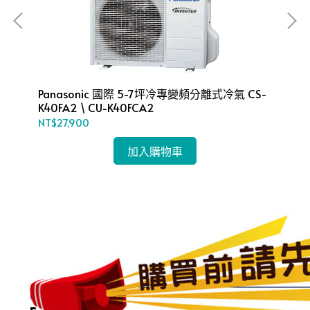
頻分
Panasonic 國際 5-7坪冷專變頻分離式冷氣 CS-
Pa
K40FA2 \ CU-K40FCA2
離式
NT$27,900
NT
加入購物車