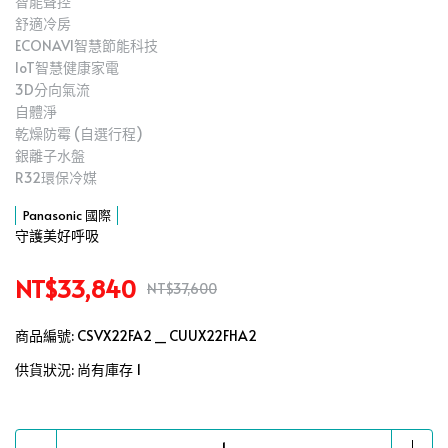
智能聲控
舒適冷房
ECONAVI智慧節能科技
IoT智慧健康家電
3D分向氣流
自體淨
乾燥防霉 (自選行程)
銀離子水盤
R32環保冷媒
Panasonic 國際
守護美好呼吸
NT$33,840
NT$37,600
商品編號:
CSVX22FA2 _ CUUX22FHA2
供貨狀況:
尚有庫存 1