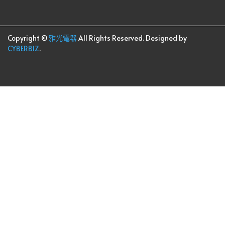
Copyright ©
雅光電器
All Rights Reserved.
Designed by
CYBERBIZ
.