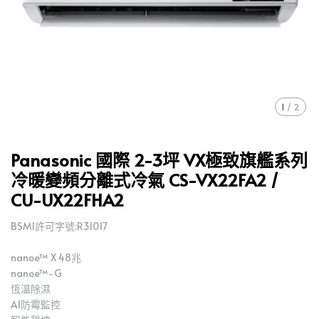
1
/
2
Panasonic 國際 2-3坪 VX極致旗艦系列
冷暖變頻分離式冷氣 CS-VX22FA2 /
CU-UX22FHA2
BSMI許可字號:R31017
nanoe™ X 48兆
nanoe™-G
恆溫除濕
AI防霉監控