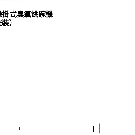
分懸掛式臭氧烘碗機
安裝）