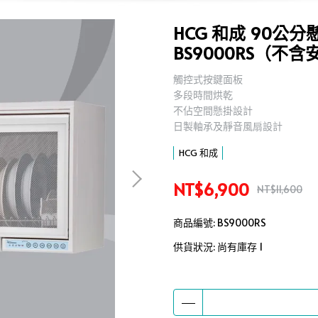
HCG 和成 90公
BS9000RS（不含
觸控式按鍵面板
,
多段時間烘乾
,
不佔空間懸掛設計
,
日製軸承及靜音風扇設計
,
HCG 和成
NT$6,900
NT$11,600
商品編號:
BS9000RS
供貨狀況:
尚有庫存 1