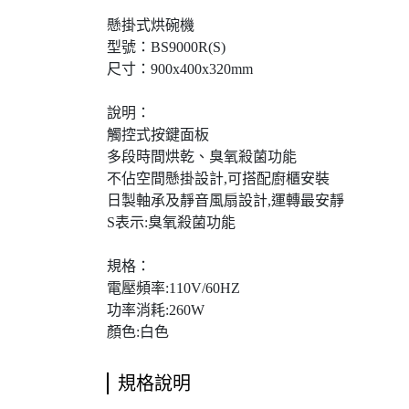
懸掛式烘碗機
型號：BS9000R(S)
尺寸：900x400x320mm
說明：
觸控式按鍵面板
多段時間烘乾、臭氧殺菌功能
不佔空間懸掛設計,可搭配廚櫃安裝
日製軸承及靜音風扇設計,運轉最安靜
S表示:臭氧殺菌功能
規格：
電壓頻率:110V/60HZ
功率消耗:260W
顏色:白色
規格說明