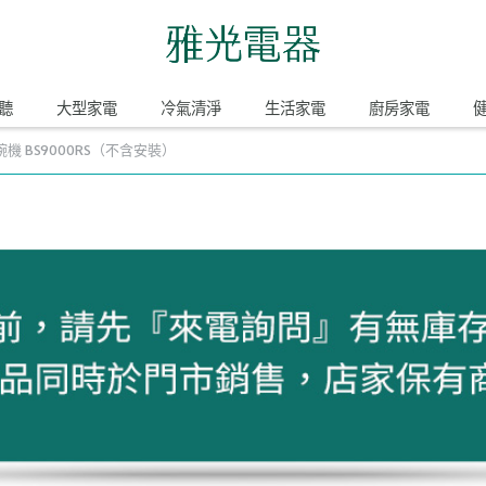
聽
大型家電
冷氣清淨
生活家電
廚房家電
機 BS9000RS（不含安裝）