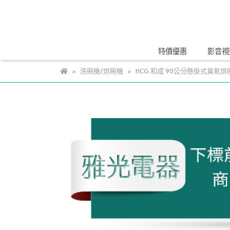
特價優惠
影音視
洗碗機/烘碗機
HCG 和成 90公分懸掛式臭氧烘碗