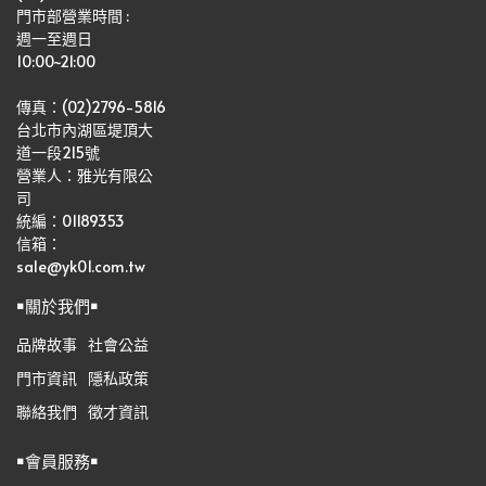
門市部營業時間 :
週一至週日
10:00~21:00
傳真：(02)2796-5816
台北市內湖區堤頂大
道一段215號
營業人：雅光有限公
司   
統編：01189353
信箱：
sale@yk01.com.tw
￭關於我們￭
品牌故事
社會公益
門市資訊
隱私政策
聯絡我們
徵才資訊
￭會員服務￭