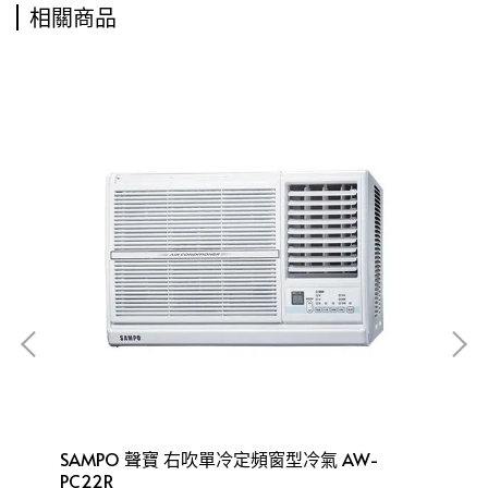
相關商品
SAMPO 聲寶 右吹單冷定頻窗型冷氣 AW-
S
PC22R
PC