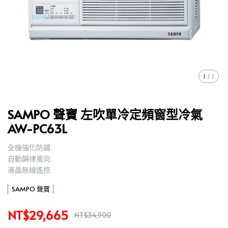
1
/
1
SAMPO 聲寶 左吹單冷定頻窗型冷氣
AW-PC63L
全機強化防鏽
,
自動韻律風向
,
液晶無線遙控
,
SAMPO 聲寶
NT$29,665
NT$34,900