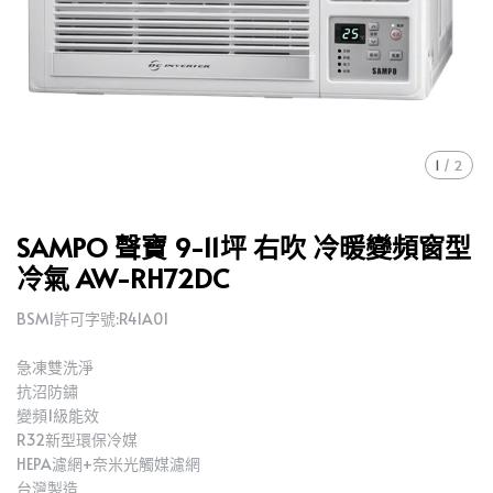
1
/
2
SAMPO 聲寶 9-11坪 右吹 冷暖變頻窗型
冷氣 AW-RH72DC
BSMI許可字號:R41A01
急凍雙洗淨
抗沼防鏽
變頻1級能效
R32新型環保冷媒
HEPA濾網+奈米光觸媒濾網
台灣製造