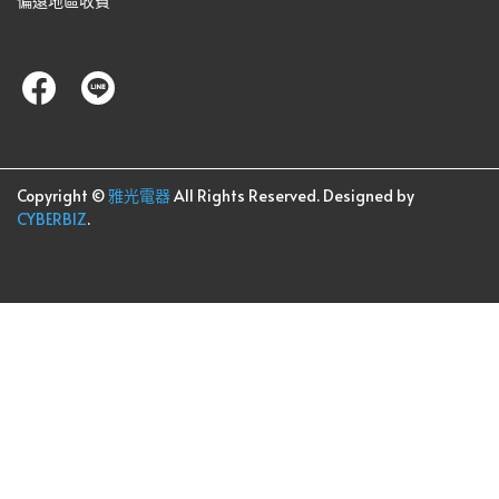
偏遠地區收費
Copyright ©
雅光電器
All Rights Reserved.
Designed by
CYBERBIZ
.