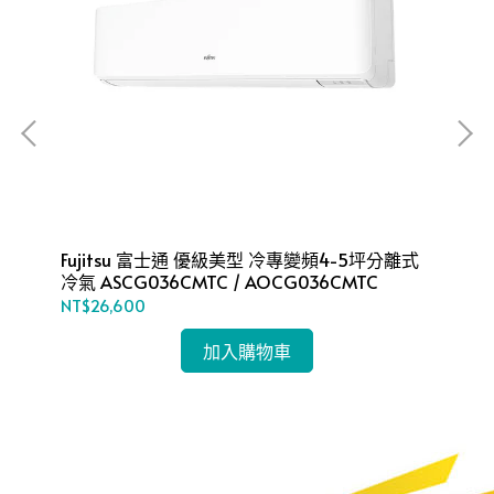
離式
Fu
Fujitsu 富士通 優級美型 冷專變頻4-5坪分離式
冷氣
冷氣 ASCG036CMTC / AOCG036CMTC
NT$
NT$26,600
加入購物車