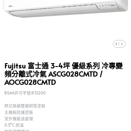
1
/
2
Fujitsu 富士通 3-4坪 優級系列 冷專變
頻分離式冷氣 ASCG028CMTD /
AOCG028CMTD
BSMI許可字號:R51200
熱交換器雙邊銅管塗裝
主機板防護塗裝
室外機藍波處理
0.5°C 控溫