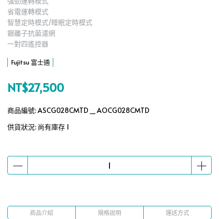
強勁運轉模式
省電運轉模式
智慧定時模式/睡眠定時模式
銀離子抗菌濾網
一對四遙控器
Fujitsu 富士通
NT$27,500
商品編號:
ASCG028CMTD _ AOCG028CMTD
供貨狀況:
尚有庫存 1
商品介紹
規格說明
運送方式