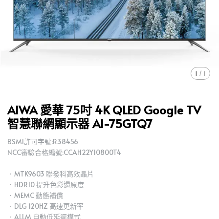
1
/
1
AIWA 愛華 75吋 4K QLED Google TV
智慧聯網顯示器 AI-75GTQ7
BSMI許可字號:R38456
NCC審驗合格編號:CCAH22Y10800T4
．MTK9603 聯發科高效晶片
．HDR10 提升色彩還原度
．MEMC 動態補償
．DLG 120HZ 高速更新率
．ALLM 自動低延遲模式