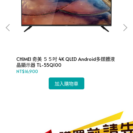
網顯
CHIMEI 奇美 ５５吋 4K QLED Android多媒體液
AI
晶顯示器 TL-55Q100
器 
NT$16,900
NT$
加入購物車