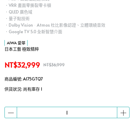
．VRR 畫面零撕裂零卡頓
．QLED 廣色域
．量子點技術
．Dolby VisionᆞAtmos 杜比影像認證、立體環繞音效
．Google TV 5.0 全新智慧介面
AIWA 愛華
日本工藝 極致精粹
NT$32,999
NT$36,999
商品編號:
AI75GTQ7
供貨狀況:
尚有庫存 1