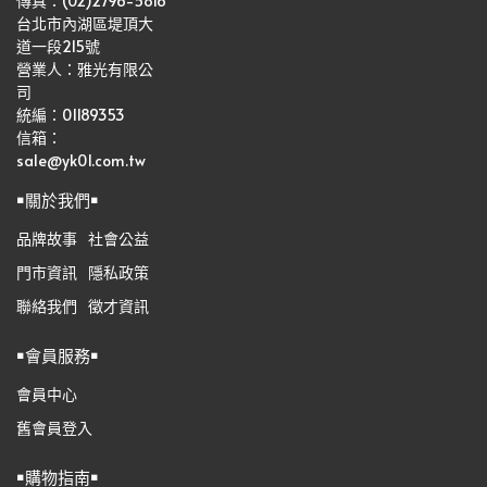
傳真：(02)2796-5816
台北市內湖區堤頂大
道一段215號
營業人：雅光有限公
司   
統編：01189353
信箱：
sale@yk01.com.tw
￭關於我們￭
品牌故事
社會公益
門市資訊
隱私政策
聯絡我們
徵才資訊
￭會員服務￭
會員中心
舊會員登入
￭購物指南￭