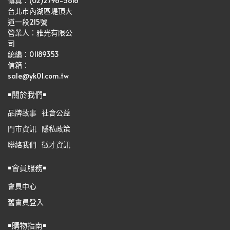
傳真：(02)2796-5816
台北市內湖區堤頂大
道一段215號
營業人：雅光有限公
司   
統編：01189353
信箱：
sale@yk01.com.tw
￭關於我們￭
品牌故事
社會公益
門市資訊
隱私政策
聯絡我們
徵才資訊
￭會員服務￭
會員中心
舊會員登入
￭購物指南￭