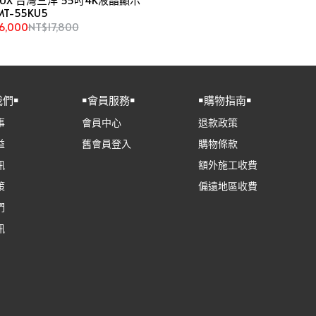
MT-55KU5
6,000
NT$17,800
我們￭
￭會員服務￭
￭購物指南￭
事
會員中心
退款政策
益
舊會員登入
購物條款
訊
額外施工收費
策
偏遠地區收費
們
訊