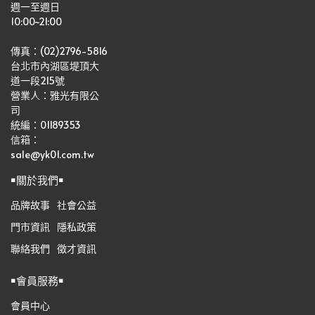
週一至週日
10:00~21:00
傳真：(02)2796-5816
台北市內湖區堤頂大
道一段215號
營業人：雅光有限公
司   
統編：01189353
信箱：
sale@yk01.com.tw
￭關於我們￭
品牌故事
社會公益
門市資訊
隱私政策
聯絡我們
徵才資訊
￭會員服務￭
會員中心