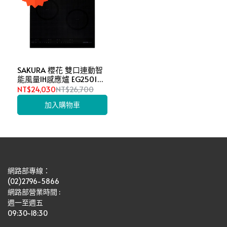
SAKURA 櫻花 雙口連動智
能風量IH感應爐 EG2501G
(不含安裝)
NT$24,030
NT$26,700
加入購物車
網路部專線：
(02)2796-5866
網路部營業時間 : 
週一至週五
09:30~18:30