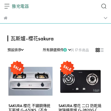
瓦斯爐-櫻花sakura
預設排序
所有篩選條件
共 17 件商品
SAKURA 櫻花 不鏽鋼傳統
SAKURA 櫻花 二口 防乾燒
瓦斯爐 G-632KS（不含安
玻璃檯面爐 G-2820G (不