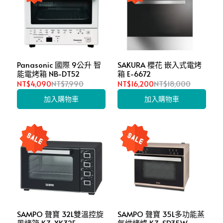
Panasonic 國際 9公升 智
SAKURA 櫻花 嵌入式電烤
能電烤箱 NB-DT52
箱 E-6672
NT$4,090
NT$7,990
NT$16,200
NT$18,000
加入購物車
加入購物車
SAMPO 聲寶 32L雙溫控旋
SAMPO 聲寶 35L多功能蒸
風烤箱 KZ-XK32F
氣烘烤爐 KZ-SD35W