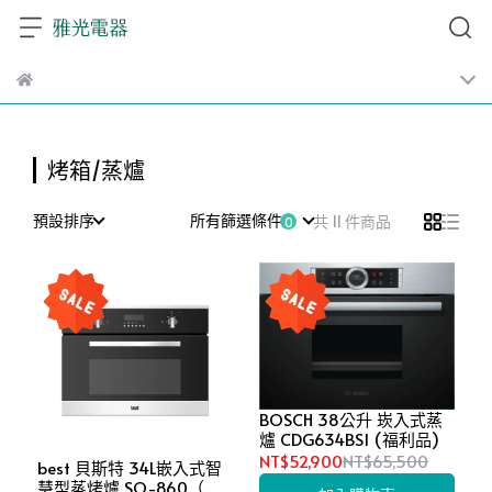
烤箱/蒸爐
預設排序
所有篩選條件
共 11 件商品
BOSCH 38公升 崁入式蒸
爐 CDG634BS1 (福利品)
NT$52,900
NT$65,500
best 貝斯特 34L嵌入式智
慧型蒸烤爐 SO-860（不