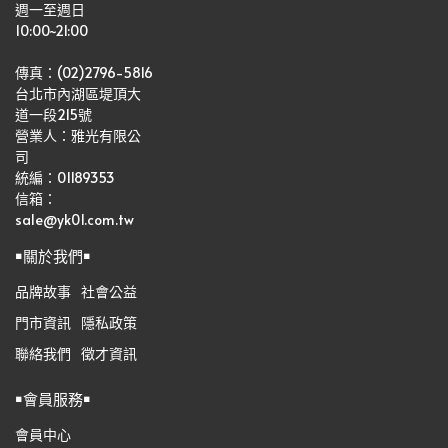
週一至週日
10:00~21:00
傳真：(02)2796-5816
台北市內湖區堤頂大
道一段215號
營業人：雅光有限公
司   
統編：01189353
信箱：
sale@yk01.com.tw
￭關於我們￭
品牌故事
社會公益
門市資訊
隱私政策
聯絡我們
徵才資訊
￭會員服務￭
會員中心