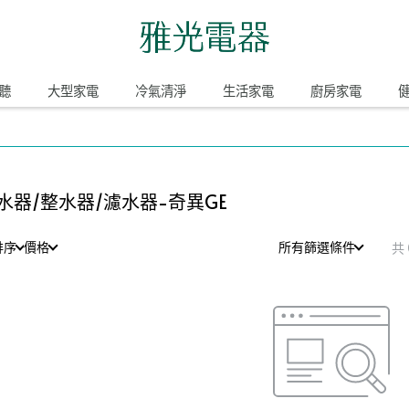
聽
大型家電
冷氣清淨
生活家電
廚房家電
水器/整水器/濾水器-奇異GE
排序
價格
所有篩選條件
共