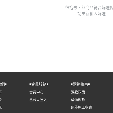
很抱歉，無商品符合篩選
請重新輸入篩選
我們￭
￭會員服務￭
￭購物指南￭
事
會員中心
退款政策
益
舊會員登入
購物條款
訊
額外施工收費