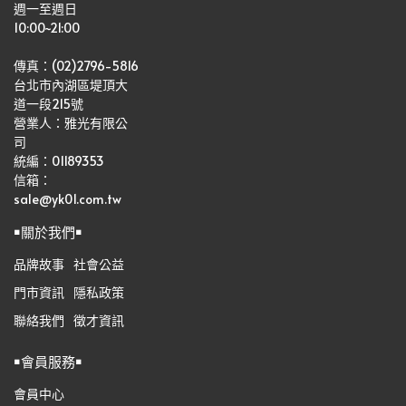
週一至週日
10:00~21:00
傳真：(02)2796-5816
台北市內湖區堤頂大
道一段215號
營業人：雅光有限公
司   
統編：01189353
信箱：
sale@yk01.com.tw
￭關於我們￭
品牌故事
社會公益
門市資訊
隱私政策
聯絡我們
徵才資訊
￭會員服務￭
會員中心