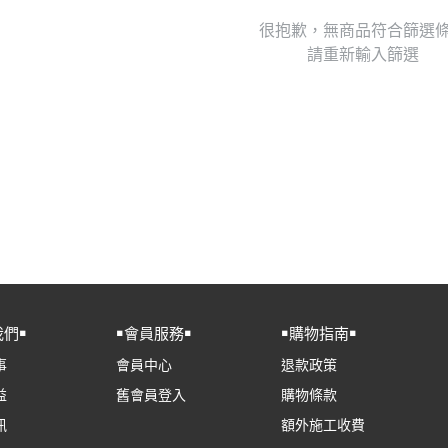
很抱歉，無商品符合篩選
請重新輸入篩選
我們￭
￭會員服務￭
￭購物指南￭
事
會員中心
退款政策
益
舊會員登入
購物條款
訊
額外施工收費