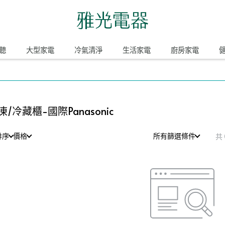
聽
大型家電
冷氣清淨
生活家電
廚房家電
凍/冷藏櫃-國際Panasonic
排序
價格
所有篩選條件
共